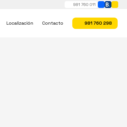
981 760 011
Localización
Contacto
981 760 298