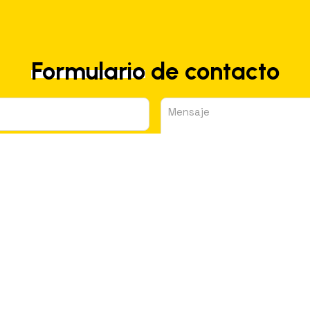
Formulario
de contacto
Acepto la
política de privacidad
atados para ofrecerle la información solicitada, siendo la base legal del tratam
terceros. Puede ejercer los derechos como se explica en la
Política de Privacida