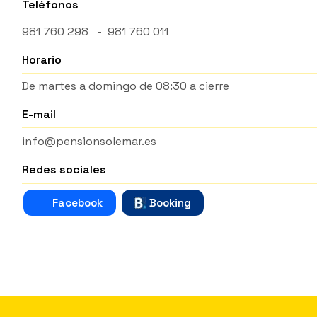
Teléfonos
981 760 298
-
981 760 011
Horario
De martes a domingo de 08:30 a cierre
E-mail
info@pensionsolemar.es
Redes sociales
Facebook
Booking